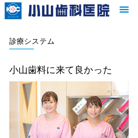
TO
Skip
to
NA
content
診療システム
小山歯料に来て良かった