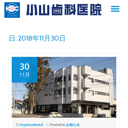
TO
Skip
to
NA
content
日:
2018年11月30日
30
11月
koyamadental
Posted in
お知らせ