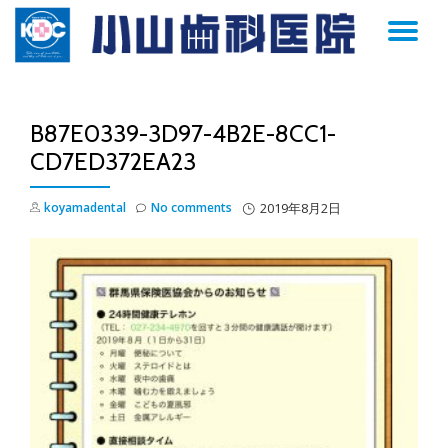
TO
Skip
to
NA
content
B87E0339-3D97-4B2E-8CC1-
CD7ED372EA23
koyamadental
No comments
2019年8月2日