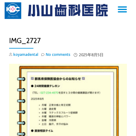
TO
Skip
to
NA
content
IMG_2727
koyamadental
No comments
2025年8月5日