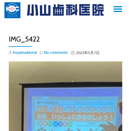
TO
Skip
to
NA
content
IMG_5422
koyamadental
No comments
2023年5月1日