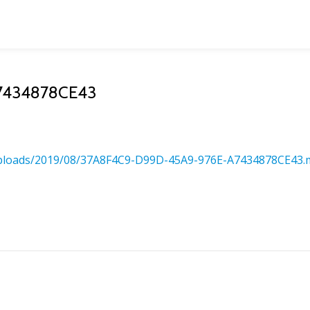
7434878CE43
uploads/2019/08/37A8F4C9-D99D-45A9-976E-A7434878CE43.