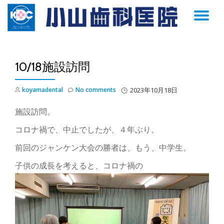
TO
Skip
to
NA
content
10/18施設訪問
koyamadental
No comments
2023年10月18日
施設訪問。
コロナ禍で、中止でしたが、４年ぶり。
前回のジャンケン大会の勝者は、もう、中学生。
子供の成長を考えると、コロナ禍の