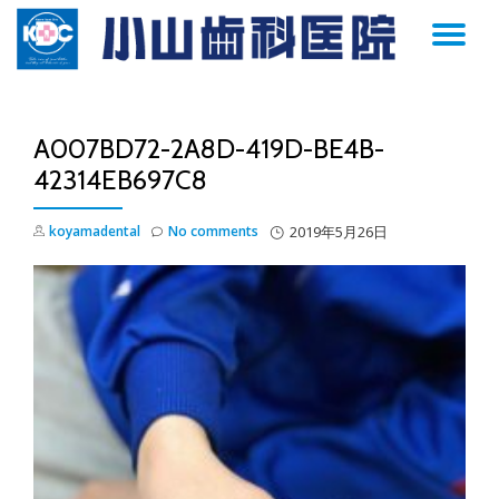
TO
Skip
to
NA
content
A007BD72-2A8D-419D-BE4B-
42314EB697C8
koyamadental
No comments
2019年5月26日