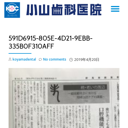
TO
Skip
to
NA
content
591D6915-805E-4D21-9EBB-
335B0F310AFF
koyamadental
No comments
2019年4月20日