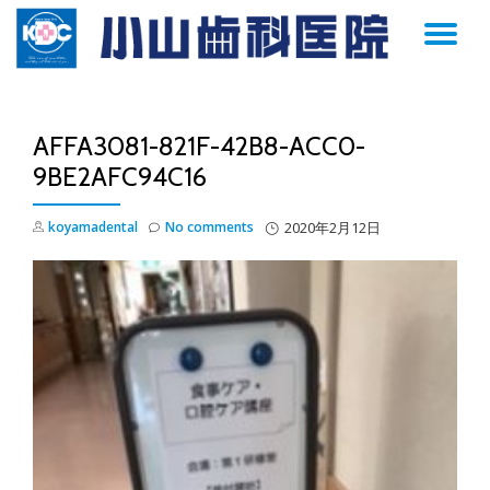
TO
Skip
to
NA
content
AFFA3081-821F-42B8-ACC0-
9BE2AFC94C16
koyamadental
No comments
2020年2月12日