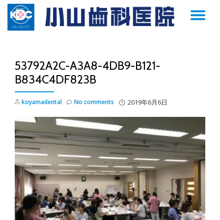
TO
Skip
to
NA
content
53792A2C-A3A8-4DB9-B121-
B834C4DF823B
koyamadental
No comments
2019年6月6日