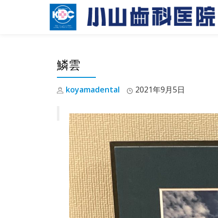
Skip
to
content
鱗雲
koyamadental
2021年9月5日