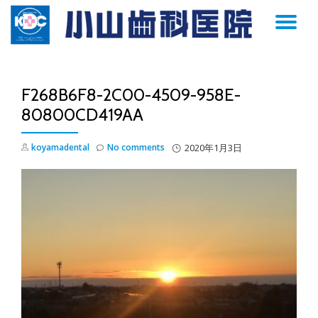
TO
Skip
to
NA
content
F268B6F8-2C00-4509-958E-
80800CD419AA
koyamadental
No comments
2020年1月3日