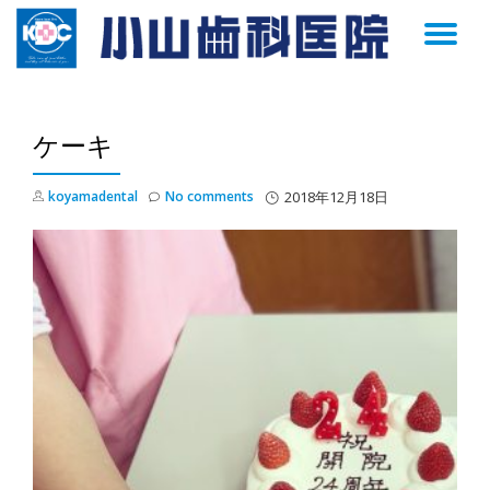
TO
Skip
to
NA
content
ケーキ
koyamadental
No comments
2018年12月18日