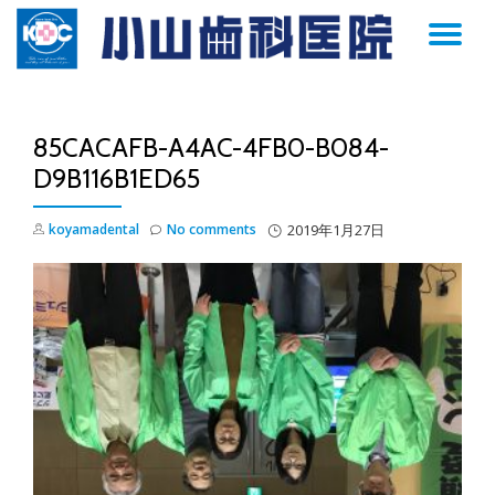
TO
Skip
to
NA
content
85CACAFB-A4AC-4FB0-B084-
D9B116B1ED65
koyamadental
No comments
2019年1月27日