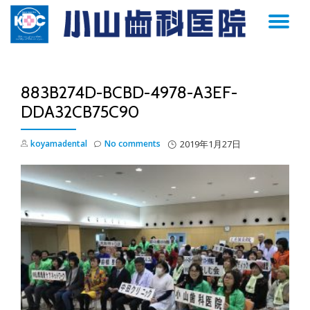
TO
Skip
to
NA
content
883B274D-BCBD-4978-A3EF-
DDA32CB75C90
koyamadental
No comments
2019年1月27日