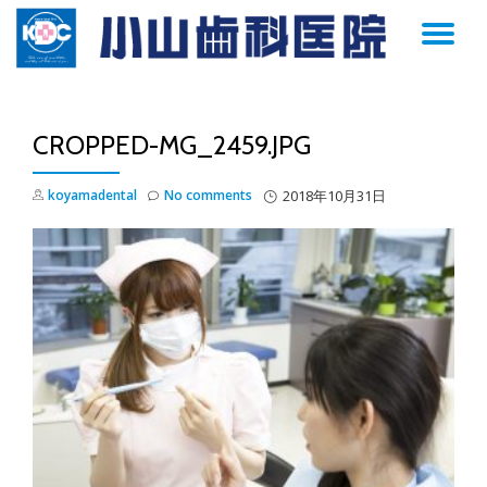
TO
Skip
to
NA
content
CROPPED-MG_2459.JPG
koyamadental
No comments
2018年10月31日